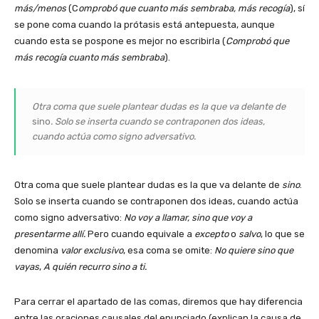
más/menos
(C
omprobó que cuanto más sembraba, más recogía
), sí
se pone coma cuando la prótasis está antepuesta, aunque
cuando esta se pospone es mejor no escribirla (
Comprobó que
más recogía cuanto más sembraba
).
Otra coma que suele plantear dudas es la que va delante de
sino
. Solo se inserta cuando se contraponen dos ideas,
cuando actúa como signo adversativo.
Otra coma que suele plantear dudas es la que va delante de
sino
.
Solo se inserta cuando se contraponen dos ideas, cuando actúa
como signo adversativo:
No voy a llamar, sino que voy a
presentarme allí.
Pero cuando equivale a
excepto
o
salvo
, lo que se
denomina
valor exclusivo
, esa coma se omite:
No quiere sino que
vayas
,
A quién recurro sino a ti.
Para cerrar el apartado de las comas, diremos que hay diferencia
entre las oraciones causales del enunciado (explican la causa de