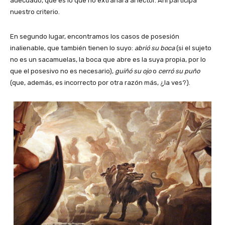
adecuado, qué es lo que no extrañará al lector. Ahí participa
nuestro criterio.
En segundo lugar, encontramos los casos de posesión
inalienable, que también tienen lo suyo:
abrió su boca
(si el sujeto
no es un sacamuelas, la boca que abre es la suya propia, por lo
que el posesivo no es necesario),
guiñó su ojo
o
cerró su puño
(que, además, es incorrecto por otra razón más, ¿la ves?).