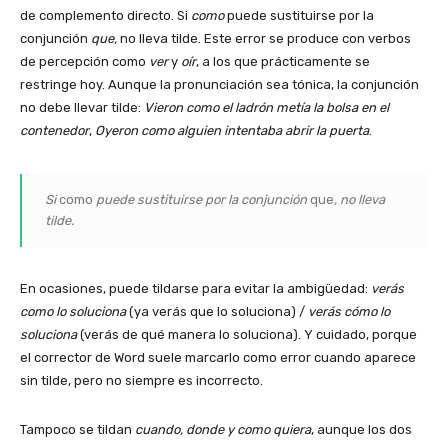
de complemento directo. Si
como
puede sustituirse por la
conjunción
que,
no lleva tilde. Este error se produce con verbos
de percepción como
ver
y
oír
, a los que prácticamente se
restringe hoy. Aunque la pronunciación sea tónica, la conjunción
no debe llevar tilde:
Vieron
como el ladrón metía la bolsa en el
contenedor
,
Oyeron
como alguien intentaba abrir la puerta
.
Si
como
puede sustituirse por la conjunción
que
, no lleva
tilde.
En ocasiones, puede tildarse para evitar la ambigüedad:
verás
como lo soluciona
(ya verás que lo soluciona) /
verás cómo lo
soluciona
(verás de qué manera lo soluciona). Y cuidado, porque
el corrector de Word suele marcarlo como error cuando aparece
sin tilde, pero no siempre es incorrecto.
Tampoco se tildan
cuando, donde y como quiera
, aunque los dos