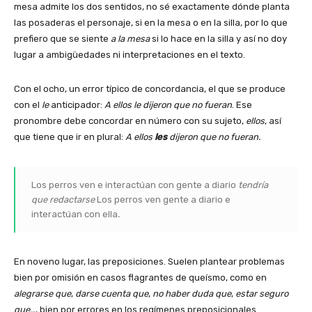
mesa admite los dos sentidos, no sé exactamente dónde planta
las posaderas el personaje, si en la mesa o en la silla, por lo que
prefiero que se siente
a la mesa
si lo hace en la silla y así no doy
lugar a ambigüedades ni interpretaciones en el texto.
Con el ocho, un error típico de concordancia, el que se produce
con el
le
anticipador:
A ellos le dijeron que no fueran
. Ese
pronombre debe concordar en número con su sujeto,
ellos
, así
que tiene que ir en plural:
A ellos
les
dijeron que no fueran.
Los perros ven e interactúan con gente a diario
tendría
que redactarse
Los perros ven gente a diario e
interactúan con ella
.
En noveno lugar, las preposiciones. Suelen plantear problemas
bien por omisión en casos flagrantes de queísmo, como en
alegrarse que
,
darse cuenta que
,
no haber duda que
,
estar seguro
que…
, bien por errores en los regímenes preposicionales