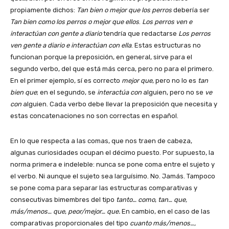
propiamente dichos:
Tan bien o mejor que los perros
debería ser
Tan bien como los perros o mejor que ellos
.
Los perros ven e
interactúan con gente a diario
tendría que redactarse
Los perros
ven gente a diario e interactúan con ella
. Estas estructuras no
funcionan porque la preposición, en general, sirve para el
segundo verbo, del que está más cerca, pero no para el primero.
En el primer ejemplo, sí es correcto
mejor que
, pero no lo es
tan
bien que
; en el segundo, se
interactúa con
alguien, pero no se
ve
con
alguien. Cada verbo debe llevar la preposición que necesita y
estas concatenaciones no son correctas en español.
En lo que respecta a las comas, que nos traen de cabeza,
algunas curiosidades ocupan el décimo puesto. Por supuesto, la
norma primera e indeleble: nunca se pone coma entre el sujeto y
el verbo. Ni aunque el sujeto sea larguísimo. No. Jamás. Tampoco
se pone coma para separar las estructuras comparativas y
consecutivas bimembres del tipo
tanto… como
,
tan… que,
más/menos… que
,
peor/mejor… que.
En cambio, en el caso de las
comparativas proporcionales del tipo
cuanto más/menos…,