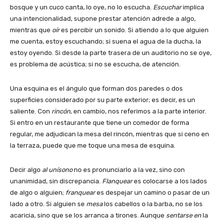
bosque y un cuco canta, lo oye, no lo escucha.
Escuchar
implica
una intencionalidad, supone prestar atención adrede a algo,
mientras que
oír
es percibir un sonido. Si atiendo a lo que alguien
me cuenta, estoy escuchando; si suena el agua de la ducha, la
estoy oyendo. Si desde la parte trasera de un auditorio no se oye,
es problema de acústica; si no se escucha, de atención.
Una esquina es el ángulo que forman dos paredes o dos
superficies considerado por su parte exterior; es decir, es un
saliente. Con
rincón
, en cambio, nos referimos a la parte interior.
Si entro en un restaurante que tiene un comedor de forma
regular, me adjudican la mesa del rincón, mientras que si ceno en
la terraza, puede que me toque una mesa de esquina.
Decir algo
al unísono
no es pronunciarlo a la vez, sino con
unanimidad, sin discrepancia.
Flanquear
es colocarse a los lados
de algo o alguien;
franquear
es despejar un camino o pasar de un
lado a otro. Si alguien se
mesa
los cabellos o la barba, no se los
acaricia, sino que se los arranca a tirones. Aunque
sentarse en
la