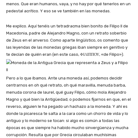
menos. Que eran humanos, vaya, y no hay por qué tenerlos en un
pedestal acrítico. Y eso se ve también en las monedas.
Me explico. Aquí tenéis un tetradracma bien bonito de Filipo II de
Macedonia, padre de Alejandro Magno, con un retrato soberbio
de Zeus en el anverso. Como aparte lingüístico, os comento que
las leyendas de las monedas griegas iban siempre en genitivo y
te decían de quién eran (en este caso, ΦΙΛΙΠΠΟΥ, «de Filipo»).
Pero a lo que íbamos. Ante una moneda así, podemos decidir
centrarnos en oh qué retrato, oh qué maravilla, menuda barba,
menuda corona de laurel, qué guay Filipo, cómo mola Alejandro
Magno y qué bien la Antigüedad; o podemos fijarnos en que, en el
reverso, alguien le ha pegado un hachazo a la moneda. Y ahí es
donde la picaresca te salta a la cara como un chorro de vida y lo
antiguo y lo moderno se tocan: si algo es común a todas las
épocas es que siempre ha habido mucho sinvergüenza y mucha
corrupción. Resulta que por Grecia circulaban muchísimas