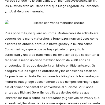
Parece ser que no lo admitíamos, en plan
Kosovo je Srbija
. En fin,
los Austrias eran así. Menos mal que luego llegaron los Borbones
y… ¡Ups! Mejor no meneallo.
Pues poco más, no quiero aburriros. Mi idea con este artículo era
cogeros de la mano y aturdiros a fogonazos numismáticos como
a liebres de autovía, porque lo breve gusta y lo mucho cansa.
Como mínimo, espero que os haya picado un poquito la
curiosidad y haberos transmitido las emociones que se sienten al
tener en la mano un disco metálico bonito de 2500 años de
antigüedad. O las que despierta un billete emitido anteayer. Os
aseguro que los siglos se entrelazan y las conexiones están ahí.
Se puede ver en todo. En las monedas bilingües de Menandro, un
monarca indogriego descendiente de los tiempos del Magno que
fue el primer occidental en convertirse al budismo, 2100 años
antes que Richard Gere. En los billetes de diez dólares que
lanzaron los nazis sobre los partisanos yugoslavos en 1943 y que,
en realidad, llevaban detrás un mensaje en alemán y serbocroata