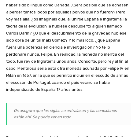
haber sido bilingüe como Canadá. ¿Será posible que se echasen
a perder tantos lodos por aquellos polvos que no fueron? Pero
voy más allá: ¿os imagináis que, al unirse España e Inglaterra, la
teoría de la evolución la hubiese descubierto alguien llamado
Carlos Darín? ¿O que el descubrimiento de la gravedad hubiese
sido obra de un tal Iñaki Gómez? Y lo más loco: ¿que España
fuera una potencia en ciencia e investigación? No te lo
perdonaré nunca, Felipe. En realidad, la moneda no mentía del
todo: fue rey de Inglaterra unos años. Consorte, pero rey al fin al
cabo. Mentirosa sería esta otra moneda acuñada por Felipe IV en
Milán en 1657, en la que se permitió incluir en el escudo de armas
el escusón de Portugal, cuando el país vecino se había
independizado de España 17 años antes.
Os aseguro que los siglos se entralazan y las conexiones
están ahí. Se puede ver en todo.