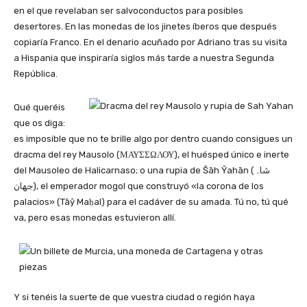
en el que revelaban ser salvoconductos para posibles
desertores. En las monedas de los jinetes íberos que después
copiaría Franco. En el denario acuñado por Adriano tras su visita
a Hispania que inspiraría siglos más tarde a nuestra Segunda
República.
Qué queréis
que os diga:
es imposible que no te brille algo por dentro cuando consigues un
dracma del rey Mausolo (ΜΑΥΣΣΩΛΟΥ), el huésped único e inerte
del Mausoleo de Halicarnaso; o una rupia de Šāh Ŷahān (شاہ
جهان), el emperador mogol que construyó «la corona de los
palacios» (Tāŷ Maḥal) para el cadáver de su amada. Tú no, tú qué
va, pero esas monedas estuvieron allí.
Y si tenéis la suerte de que vuestra ciudad o región haya