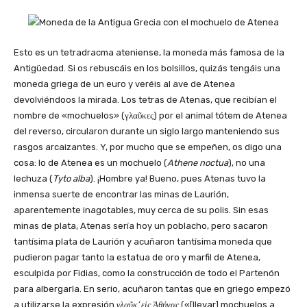
Esto es un tetradracma ateniense, la moneda más famosa de la
Antigüedad. Si os rebuscáis en los bolsillos, quizás tengáis una
moneda griega de un euro y veréis al ave de Atenea
devolviéndoos la mirada. Los tetras de Atenas, que recibían el
nombre de «mochuelos» (γλαῦκες) por el animal tótem de Atenea
del reverso, circularon durante un siglo largo manteniendo sus
rasgos arcaizantes. Y, por mucho que se empeñen, os digo una
cosa: lo de Atenea es un mochuelo (
Athene noctua
), no una
lechuza (
Tyto alba
). ¡Hombre ya! Bueno, pues Atenas tuvo la
inmensa suerte de encontrar las minas de Laurión,
aparentemente inagotables, muy cerca de su polis. Sin esas
minas de plata, Atenas sería hoy un poblacho, pero sacaron
tantísima plata de Laurión y acuñaron tantísima moneda que
pudieron pagar tanto la estatua de oro y marfil de Atenea,
esculpida por Fidias, como la construcción de todo el Partenón
para albergarla. En serio, acuñaron tantas que en griego empezó
a utilizarse la expresión
γλαῦκ’ εἰς Ἀθήνας
(«[llevar] mochuelos a