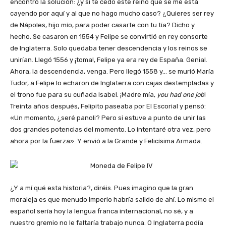
encontró la solución: ¿y si te cedo este reino que se me está
cayendo por aquí y al que no hago mucho caso? ¿Quieres ser rey
de Nápoles, hijo mío, para poder casarte con tu tía? Dicho y
hecho. Se casaron en 1554 y Felipe se convirtió en rey consorte
de Inglaterra. Solo quedaba tener descendencia y los reinos se
unirían. Llegó 1556 y ¡toma!, Felipe ya era rey de España. Genial.
Ahora, la descendencia, venga. Pero llegó 1558 y… se murió María
Tudor, a Felipe lo echaron de Inglaterra con cajas destempladas y
el trono fue para su cuñada Isabel. ¡Madre mía,
you had one job
!
Treinta años después, Felipito paseaba por El Escorial y pensó:
«Un momento, ¿seré panoli? Pero si estuve a punto de unir las
dos grandes potencias del momento. Lo intentaré otra vez, pero
ahora por la fuerza». Y envió a la Grande y Felicísima Armada.
¿Y a mí qué esta historia?, diréis. Pues imagino que la gran
moraleja es que menudo imperio habría salido de ahí. Lo mismo el
español sería hoy la lengua franca internacional, no sé, y a
nuestro gremio no le faltaría trabajo nunca. O Inglaterra podía