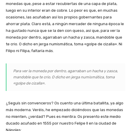
monedas que, pese a estar recubiertas de una capa de plata,
luego en su interior eran de cobre. Lo peor es que, en muchas
ocasiones, las acuñaban así los propios gobernantes para
ahorrar plata. Claro está, a ningún mercader de ninguna época le
ha gustado nunca que se la den con queso, así que, para ver la
moneda por dentro, agarraban un hacha y zasca, mandoble que
te crio. O dicho en jerga numismática, toma «golpe de cizalla». Ni
Filipo ni Filipa, faltaría más.
Para ver la moneda por dentro, agarraban un hacha y zasca,
mandoble que te crio. O dicho en jerga numismática, toma
«golpe de cizalla».
¿Seguís sin convenceros? Os cuento una última batallita, ya algo
más moderna. Veréis, he empezado diciéndoos que las monedas
no mienten, ¿verdad? Pues es mentira. Os presento este medio
ducado acuñado en 1555 por nuestro Felipe II en la ciudad de
Nápoles: