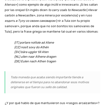
Atenas») como ejemplo de algo inútil e innecesario. ¡Si les salían
por las orejas! En inglés dicen
to carry coals to Newcastle
(«llevar
carbón a Newcastle», zona minera por excelencia) y en ruso
ездить в Тулу со своим самоваром
(«ir a Tula con tu propio
samovar», porque anda que no son bonitos los samovares de
Tula), pero la frase griega se mantiene tal cual en varios idiomas:
(IT) portare nottole ad Atene
(CZ) nosit sovy do Athén
(SV) bära ugglor till Aten
(NL) uilen naar Athene dragen
(DE) Eulen nach Athen tragen
Toda moneda que acaba siendo importante tiende a
detenerse en el tiempo para no abandonar esos motivos
originales que fueron su sello de calidad.
¿Y por qué hablo de que mantuvieron sus «rasgos arcaizantes»?