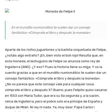
En el mundillo numismático te suelen dar un consejo
fantástico: «Cómprate el libro y después la moneda».
Aparte de los ricitos juguetones y la barbita coquetuela de Felipe,
¿notáis algo extraño? ¡Eh, bien visto el boli rojo! Resulta que, en
esta moneda, el lechuguino de Felipe se anuncia como rey de
Inglaterra (ANG). ¿Y eso? Pues la historia tiene su miga. Y os la
cuento gracias a que en el mundillo numismático te suelen dar un
consejo fantástico: «Cómprate el libro y después la moneda».
¿No os parece que este consejo vale para cualquier cosa:
cómprate el libro y después X? Bueno, pues Felipito quiso casarse
en 1553 con María Tudor, que era su tía segunda y, a la sazón,
reina de Inglaterra, pero el pobre solo era príncipe de España y
duque de Milán. Ni rey ni nada. Ya, muy
loser
. Papá Carlos I