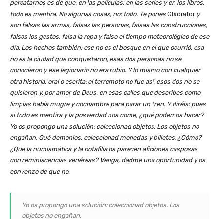
percatarnos es de que, en las películas, en las series y en los libros,
todo es mentira. No algunas cosas, no: todo. Te pones
Gladiator
y
son falsas las armas, falsas las personas, falsas las construcciones,
falsos los gestos, falsa la ropa y falso el tiempo meteorológico de ese
día. Los hechos también: ese no es el bosque en el que ocurrió, esa
no es la ciudad que conquistaron, esas dos personas no se
conocieron y ese legionario no era rubio. Y lo mismo con cualquier
otra historia, oral o escrita: el terremoto no fue así, esos dos no se
quisieron y, por amor de Deus, en esas calles que describes como
limpias había mugre y cochambre para parar un tren. Y diréis: pues
si todo es mentira y la posverdad nos come, ¿qué podemos hacer?
Yo os propongo una solución: coleccionad objetos. Los objetos no
engañan. Qué demonios, coleccionad monedas y billetes. ¿Cómo?
¿Que la numismática y la notafilia os parecen aficiones casposas
con reminiscencias venéreas? Venga, dadme una oportunidad y os
convenzo de que no
.
Yo os propongo una solución: coleccionad objetos. Los
objetos no engañan.