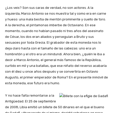
¿Los veis? Son sus caras de verdad, no son actores. A la
izquierda, Marco Antonio se nos muestra tal y como era en carne
y hueso: una mala bestia de mentón prominente y cuello de toro.
A la derecha, el pintamonas imberbe de Octaviano. En ese
momento, cuando no habían pasado ni tres años del asesinato
de César, los dos eran aliados y perseguían a Bruto y sus
secuaces por toda Grecia. El grabador de esta moneda nos lo
deja claro hasta con el tamaño de las cabezas: uno era un
hombretón y el otro era un mindundi. Ahora bien, ¿quién le iba a
decir a Marco Antonio, el general más famoso de la República,
curtido en mil y una batallas, que ese niñato del reverso acabaría
con él diez u once años después y se convertiría en Octavio
Augusto, el primer emperador de Roma? En el presente inmóvil de
esta moneda, ese futuro era humo.
Y no hace falta remontarse a la
Antigüedad. El 25 de septiembre
de 2008, Libia emitió un billete de 50 dinares en el que el bueno
de Gadafi, ultrapagado de sí mismo, decidió retratarse en pose