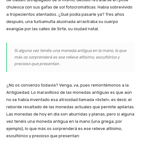
chulesca con sus gafas de sol fotocromáticas. Había sobrevivido
a tropecientos atentados. ¿Qué podía pasarle ya? Tres años
después, una turbamulta alucinada arrastraba su cuerpo
exangüe por las calles de Sirte, su ciudad natal.
Si alguna vez tenéis una moneda antigua en la mano, lo que
más os sorprenderá es ese relieve altísimo, escultórico y
precioso que presentan.
¿No os convenzo todavía? Venga, va, pues remontémonos a la
Antigüedad. Lo maravilloso de las monedas antiguas es que aún
no se había inventado esa atrocidad llamada «listel», es decir, el
reborde resaltado de las monedas actuales que permite apilarlas.
Las monedas de hoy en día son aburridas y planas, pero si alguna
vez tenéis una moneda antigua en la mano (una griega, por
ejemplo), lo que más os sorprenderá es ese relieve altísimo,
escultórico y precioso que presentan: