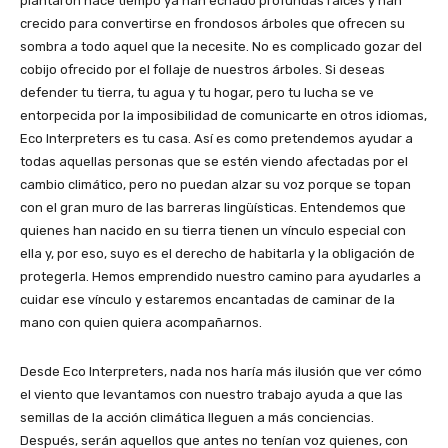
plantaron hace tiempo ya han echado profundas raíces y han
crecido para convertirse en frondosos árboles que ofrecen su
sombra a todo aquel que la necesite. No es complicado gozar del
cobijo ofrecido por el follaje de nuestros árboles. Si deseas
defender tu tierra, tu agua y tu hogar, pero tu lucha se ve
entorpecida por la imposibilidad de comunicarte en otros idiomas,
Eco Interpreters es tu casa. Así es como pretendemos ayudar a
todas aquellas personas que se estén viendo afectadas por el
cambio climático, pero no puedan alzar su voz porque se topan
con el gran muro de las barreras lingüísticas. Entendemos que
quienes han nacido en su tierra tienen un vínculo especial con
ella y, por eso, suyo es el derecho de habitarla y la obligación de
protegerla. Hemos emprendido nuestro camino para ayudarles a
cuidar ese vínculo y estaremos encantadas de caminar de la
mano con quien quiera acompañarnos.
Desde Eco Interpreters, nada nos haría más ilusión que ver cómo
el viento que levantamos con nuestro trabajo ayuda a que las
semillas de la acción climática lleguen a más conciencias.
Después, serán aquellos que antes no tenían voz quienes, con