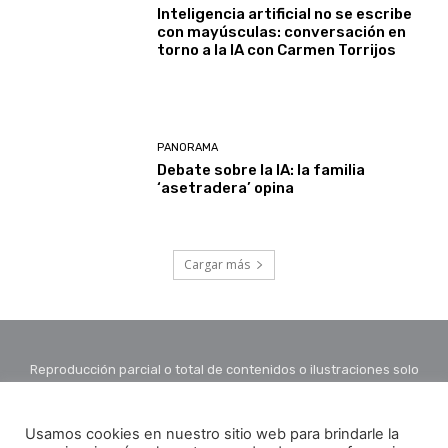
Inteligencia artificial no se escribe
con mayúsculas: conversación en
torno a la IA con Carmen Torrijos
PANORAMA
Debate sobre la IA: la familia
‘asetradera’ opina
Cargar más
Reproducción parcial o total de contenidos o ilustraciones solo
con autorización por escrito de la redacción y citando autor y
fuente.
Usamos cookies en nuestro sitio web para brindarle la