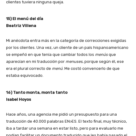
clientes tuviera ninguna queja.
15) El menú del día
Beatriz Villena
Mi anécdota entra más en la categoría de correcciones exigidas
por los clientes. Una vez, un cliente de un país hispanoamericano
se empeñó en que tenía que cambiar todos los
menús
que
aparecían en mi traducción por
menuses
, porque según él, ese
era el plural correcto de
menú
. Me costó convencerlo de que
estaba equivocado.
16) Tanto monta, monta tanto
Isabel Hoyos
Hace años, una agencia me pidió un presupuesto para una
traducción de 40.000 palabras EN>ES. El texto final, muy técnico,
iba a tardar una semana en estar listo, pero para evaluarlo me
podían facilitar un documento traducido que les había pasado el