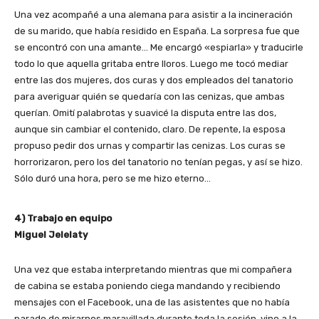
Una vez acompañé a una alemana para asistir a la incineración
de su marido, que había residido en España. La sorpresa fue que
se encontró con una amante… Me encargó «espiarla» y traducirle
todo lo que aquella gritaba entre lloros. Luego me tocó mediar
entre las dos mujeres, dos curas y dos empleados del tanatorio
para averiguar quién se quedaría con las cenizas, que ambas
querían. Omití palabrotas y suavicé la disputa entre las dos,
aunque sin cambiar el contenido, claro. De repente, la esposa
propuso pedir dos urnas y compartir las cenizas. Los curas se
horrorizaron, pero los del tanatorio no tenían pegas, y así se hizo.
Sólo duró una hora, pero se me hizo eterno…
4) Trabajo en equipo
Miguel Jelelaty
Una vez que estaba interpretando mientras que mi compañera
de cabina se estaba poniendo ciega mandando y recibiendo
mensajes con el Facebook, una de las asistentes que no había
parado de mirarnos maravillada durante toda la sesión, vino a la