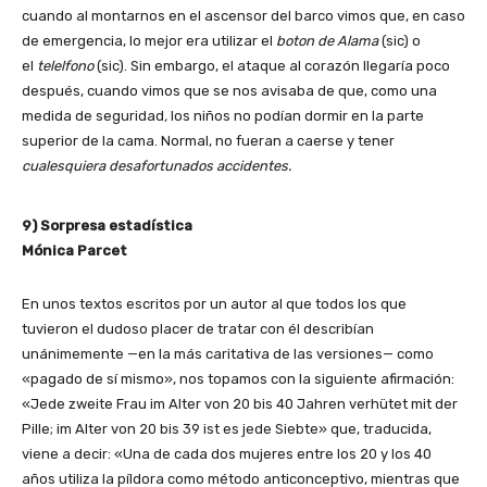
cuando al montarnos en el ascensor del barco vimos que, en caso
de emergencia, lo mejor era utilizar el
boton de Alama
(sic) o
el
telelfono
(sic). Sin embargo, el ataque al corazón llegaría poco
después, cuando vimos que se nos avisaba de que, como una
medida de seguridad
,
los niños no podían dormir en la parte
superior de la cama. Normal, no fueran a caerse y tener
cualesquiera desafortunados accidentes.
9) Sorpresa estadística
Mónica Parcet
En unos textos escritos por un autor al que todos los que
tuvieron el dudoso placer de tratar con él describían
unánimemente
—en
la más caritativa de las
versiones—
como
«pagado de sí mismo», nos topamos con la siguiente afirmación:
«Jede zweite Frau im Alter von 20 bis 40 Jahren verhütet mit der
Pille; im Alter von 20 bis 39 ist es jede Siebte» que, traducida,
viene a decir: «Una de cada dos mujeres entre los 20 y los 40
años utiliza la píldora como método anticonceptivo, mientras que