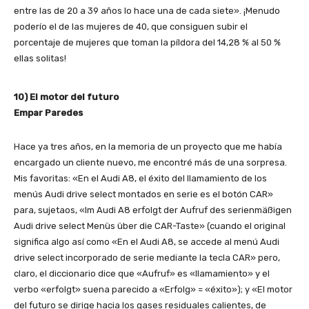
entre las de 20 a 39 años lo hace una de cada siete». ¡Menudo
poderío el de las mujeres de 40, que consiguen subir el
porcentaje de mujeres que toman la píldora del 14,28 % al 50 %
ellas solitas!
10) El motor del futuro
Empar Paredes
Hace ya tres años, en la memoria de un proyecto que me había
encargado un cliente nuevo, me encontré más de una sorpresa.
Mis favoritas: «En el Audi A8, el éxito del llamamiento de los
menús Audi drive select montados en serie es el botón CAR»
para, sujetaos, «Im Audi A8 erfolgt der Aufruf des serienmäßigen
Audi drive select Menüs über die CAR-Taste» (cuando el original
significa algo así como «En el Audi A8, se accede al menú Audi
drive select incorporado de serie mediante la tecla CAR» pero,
claro, el diccionario dice que «Aufruf» es «llamamiento» y el
verbo «erfolgt» suena parecido a «Erfolg» = «éxito»); y «El motor
del futuro se dirige hacia los gases residuales calientes, de