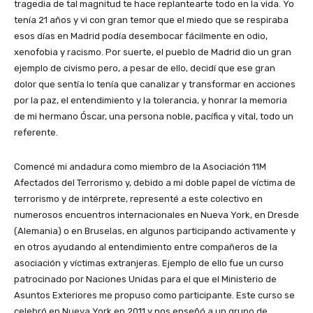
tragedia de tal magnitud te hace replantearte todo en la vida. Yo
tenía 21 años y vi con gran temor que el miedo que se respiraba
esos días en Madrid podía desembocar fácilmente en odio,
xenofobia y racismo. Por suerte, el pueblo de Madrid dio un gran
ejemplo de civismo pero, a pesar de ello, decidí que ese gran
dolor que sentía lo tenía que canalizar y transformar en acciones
por la paz, el entendimiento y la tolerancia, y honrar la memoria
de mi hermano Óscar, una persona noble, pacífica y vital, todo un
referente.
Comencé mi andadura como miembro de la Asociación 11M
Afectados del Terrorismo y, debido a mi doble papel de víctima de
terrorismo y de intérprete, representé a este colectivo en
numerosos encuentros internacionales en Nueva York, en Dresde
(Alemania) o en Bruselas, en algunos participando activamente y
en otros ayudando al entendimiento entre compañeros de la
asociación y víctimas extranjeras. Ejemplo de ello fue un curso
patrocinado por Naciones Unidas para el que el Ministerio de
Asuntos Exteriores me propuso como participante. Este curso se
celebró en Nueva York en 2011 y nos enseñó a un grupo de