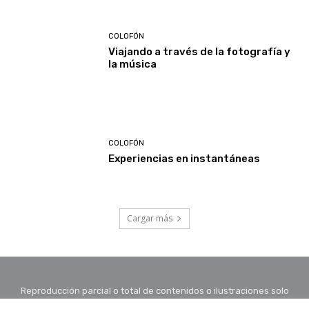
COLOFÓN
Viajando a través de la fotografía y
la música
COLOFÓN
Experiencias en instantáneas
Cargar más
Reproducción parcial o total de contenidos o ilustraciones solo
con autorización por escrito de la redacción y citando autor y