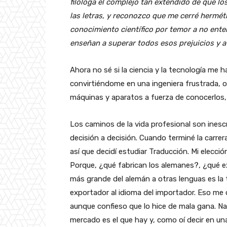
filóloga el complejo tan extendido de que lo
las letras, y reconozco que me cerré hermé
conocimiento científico por temor a no enten
enseñan a superar todos esos prejuicios y a
Ahora no sé si la ciencia y la tecnología me 
convirtiéndome en una ingeniera frustrada, o
máquinas y aparatos a fuerza de conocerlos
Los caminos de la vida profesional son ines
decisión a decisión. Cuando terminé la carrer
así que decidí estudiar Traducción. Mi elecci
Porque, ¿qué fabrican los alemanes?, ¿qué 
más grande del alemán a otras lenguas es la té
exportador al idioma del importador. Eso me 
aunque confieso que lo hice de mala gana. Nat
mercado es el que hay y, como oí decir en u