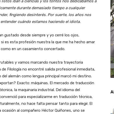
s listos iban a ciencias y los tontos nos dedicábamos a
ticamente durante demasiado tiempo a cualquier
der, fingiendo desinterés. Por suerte, los años nos
 entender cuándo estamos haciendo el idiota.
han gustado desde siempre y yo cerré los ojos,
 si es esta profesión nuestra la que me ha hecho amar
, como en un casamiento concertado.
crutables y vamos marcando nuestra trayectoria
a de Filología no encontré salida profesional inmediata,
ón del alemán como lengua principal marcó mi destino.
exportan? Exacto: máquinas. El mercado de traducción
cnica, la maquinaria industrial. Del idioma del
A
convenció para especializarme en traducción técnica,
uralmente, no hace falta pensar tanto para elegir. El
na ocasión al compañero Héctor Quiñones, uno se