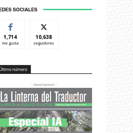
EDES SOCIALES
1,714
10,638
me gusta
seguidores
Último número
- Advertisement -