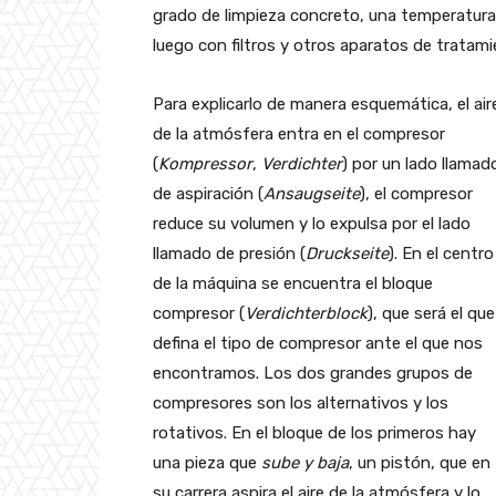
grado de limpieza concreto, una temperatura
luego con filtros y otros aparatos de tratami
Para explicarlo de manera esquemática, el air
de la atmósfera entra en el compresor
(
Kompressor
,
Verdichter
) por un lado llamad
de aspiración (
Ansaugseite
), el compresor
reduce su volumen y lo expulsa por el lado
llamado de presión (
Druckseite
). En el centro
de la máquina se encuentra el bloque
compresor (
Verdichterblock
), que será el que
defina el tipo de compresor ante el que nos
encontramos. Los dos grandes grupos de
compresores son los alternativos y los
rotativos. En el bloque de los primeros hay
una pieza que
sube y baja
, un pistón, que en
su carrera aspira el aire de la atmósfera y lo