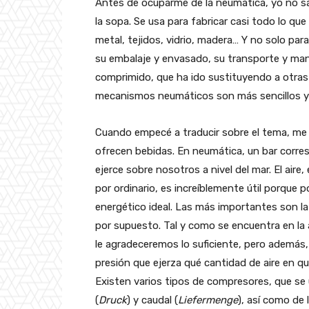
Antes de ocuparme de la neumática, yo no sab
la sopa. Se usa para fabricar casi todo lo qu
metal, tejidos, vidrio, madera… Y no solo par
su embalaje y envasado, su transporte y mani
comprimido, que ha ido sustituyendo a otras
mecanismos neumáticos son más sencillos 
Cuando empecé a traducir sobre el tema, me e
ofrecen bebidas. En neumática, un bar corr
ejerce sobre nosotros a nivel del mar. El ai
por ordinario, es increíblemente útil porque 
energético ideal. Las más importantes son la e
por supuesto. Tal y como se encuentra en la
le agradeceremos lo suficiente, pero además,
presión que ejerza qué cantidad de aire en qu
Existen varios tipos de compresores, que se
(
Druck
) y caudal (
Liefermenge
), así como de 