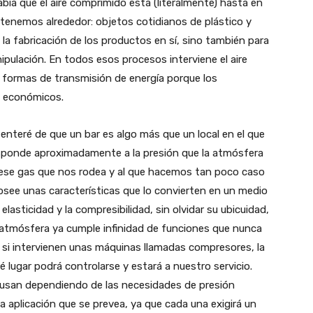
ía que el aire comprimido está (literalmente) hasta en
e tenemos alrededor: objetos cotidianos de plástico y
a la fabricación de los productos en sí, sino también para
pulación. En todos esos procesos interviene el aire
 formas de transmisión de energía porque los
y económicos.
nteré de que un bar es algo más que un local en el que
esponde aproximadamente a la presión que la atmósfera
re, ese gas que nos rodea y al que hacemos tan poco caso
posee unas características que lo convierten en un medio
lasticidad y la compresibilidad, sin olvidar su ubicuidad,
 atmósfera ya cumple infinidad de funciones que nunca
 si intervienen unas máquinas llamadas compresores, la
é lugar podrá controlarse y estará a nuestro servicio.
 usan dependiendo de las necesidades de presión
la aplicación que se prevea, ya que cada una exigirá un