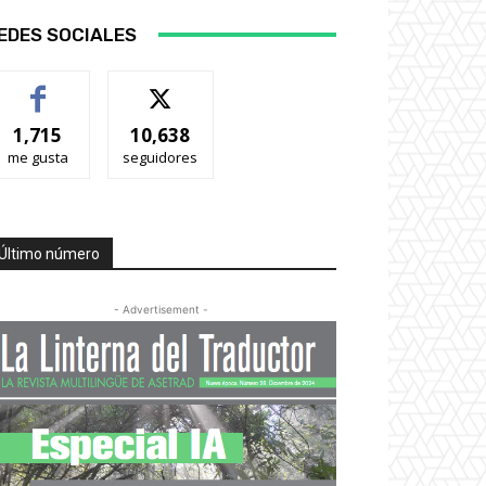
EDES SOCIALES
1,715
10,638
me gusta
seguidores
Último número
- Advertisement -