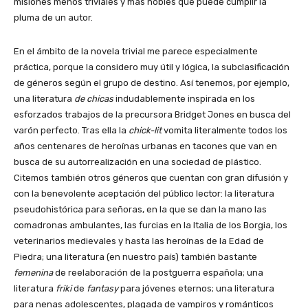
misiones menos triviales y más nobles que puede cumplir la
pluma de un autor.
En el ámbito de la novela trivial me parece especialmente
práctica, porque la considero muy útil y lógica, la subclasificación
de géneros según el grupo de destino. Así tenemos, por ejemplo,
una literatura
de chicas
indudablemente inspirada en los
esforzados trabajos de la precursora Bridget Jones en busca del
varón perfecto. Tras ella la
chick-lit
vomita literalmente todos los
años centenares de heroínas urbanas en tacones que van en
busca de su autorrealización en una sociedad de plástico.
Citemos también otros géneros que cuentan con gran difusión y
con la benevolente aceptación del público lector: la literatura
pseudohistórica para señoras, en la que se dan la mano las
comadronas ambulantes, las furcias en la Italia de los Borgia, los
veterinarios medievales y hasta las heroínas de la Edad de
Piedra; una literatura (en nuestro país) también bastante
femenina
de reelaboración de la postguerra española; una
literatura
friki
de
fantasy
para jóvenes eternos; una literatura
para nenas adolescentes, plagada de vampiros y románticos