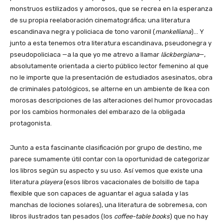
monstruos estilizados y amorosos, que se recrea en la esperanza
de su propia reelaboración cinematográfica; una literatura
escandinava negra y policiaca de tono varonil (
mankelliana
)… Y
junto a esta tenemos otra literatura escandinava, pseudonegra y
pseudopoliciaca
—a
la que yo me atrevo a llamar
läckbergiana
—,
absolutamente orientada a cierto público lector femenino al que
no le importe que la presentación de estudiados asesinatos, obra
de criminales patológicos, se alterne en un ambiente de Ikea con
morosas descripciones de las alteraciones del humor provocadas
por los cambios hormonales del embarazo de la obligada
protagonista.
Junto a esta fascinante clasificación por grupo de destino, me
parece sumamente útil contar con la oportunidad de categorizar
los libros según su aspecto y su uso. Así vemos que existe una
literatura
playera
(esos libros vacacionales de bolsillo de tapa
flexible que son capaces de aguantar el agua salada y las
manchas de lociones solares), una literatura de sobremesa, con
libros ilustrados tan pesados (los
coffee-table books
) que no hay