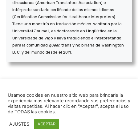
direcciones (American Translators Association) e
intérprete sanitarie certificade de los mismos idiomas
(Certification Commission for Healthcare Interpreters).
Tiene una maestría en traducción médico-sanitaria por la
Universitat Jaume I, es doctorande en Lingüística en la
Universidade de Vigo y lleva traduciendo e interpretando
para la comunidad
queer
, trans y no binaria de Washington
D. C. y del mundo desde el 2011.
Usamos cookies en nuestro sitio web para brindarle la
Facebook
Twitter
experiencia más relevante recordando sus preferencias y
visitas repetidas. Al hacer clic en "Aceptar", acepta el uso
de TODAS las cookies.
ARTÍCULO ANTERIOR
ARTÍCULO SIGUIENTE
Una imagen vale más que mil
14.º Concurso de Traducción
AJUSTES
ACEPTAR
palabras… (O no)
San Jerónimo. Entrevista a
Carlos Gancedo y Julia
Pozuelo