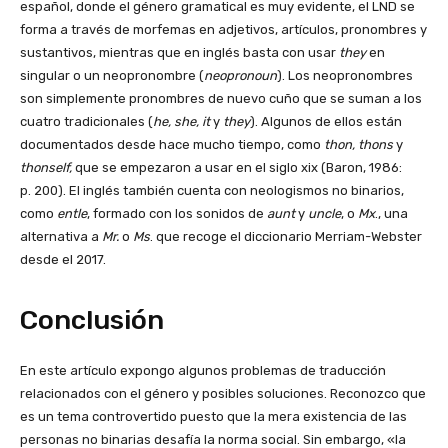
español, donde el género gramatical es muy evidente, el LND se
forma a través de morfemas en adjetivos, artículos, pronombres y
sustantivos, mientras que en inglés basta con usar
they
en
singular o un neopronombre (
neopronoun
). Los neopronombres
son simplemente pronombres de nuevo cuño que se suman a los
cuatro tradicionales (
he, she, it
y
they
). Algunos de ellos están
documentados desde hace mucho tiempo, como
thon, thons
y
thonself,
que se empezaron a usar en el siglo xix (Baron, 1986:
p. 200). El inglés también cuenta con neologismos no binarios,
como
entle
, formado con los sonidos de
aunt
y
uncle
, o
Mx
., una
alternativa a
Mr.
o
Ms
. que recoge el diccionario Merriam-Webster
desde el 2017.
Conclusión
En este artículo expongo algunos problemas de traducción
relacionados con el género y posibles soluciones. Reconozco que
es un tema controvertido puesto que la mera existencia de las
personas no binarias desafía la norma social. Sin embargo, «la