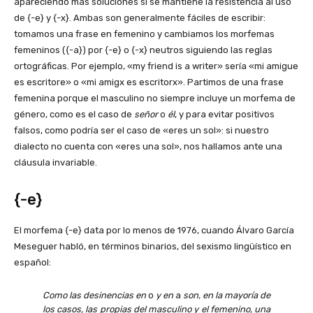
apareciendo más soluciones si se mantiene la resistencia al uso
de {-e} y {-x}. Ambas son generalmente fáciles de escribir:
tomamos una frase en femenino y cambiamos los morfemas
femeninos ({-a}) por {-e} o {-x} neutros siguiendo las reglas
ortográficas. Por ejemplo, «my friend is a writer» sería «mi amigue
es escritore» o «mi amigx es escritorx». Partimos de una frase
femenina porque el masculino no siempre incluye un morfema de
género, como es el caso de
señor
o
él
, y para evitar positivos
falsos, como podría ser el caso de «eres un sol»: si nuestro
dialecto no cuenta con «eres una sol», nos hallamos ante una
cláusula invariable.
{-e}
El morfema {-e} data por lo menos de 1976, cuando Álvaro García
Meseguer habló, en términos binarios, del sexismo lingüístico en
español:
Como las desinencias en
o
y en
a
son, en la mayoría de
los casos, las propias del masculino y el femenino, una