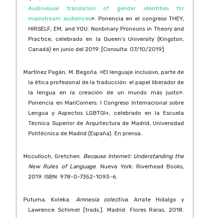
Audiovisual translation of gender identities for
mainstream audiences
». Ponencia en el congreso THEY,
HIRSELF, EM, and YOU: Nonbinary Pronouns in Theory and
Practice, celebrado en la Queen’s University (Kingston,
Canadá) en junio del 2019. [Consulta: 07/10/2019]
Martínez Pagán, M. Begoña. «El lenguaje inclusivo, parte de
la ética profesional de la traducción: el papel liberador de
la lengua en la creación de un mundo más justo».
Ponencia en MariCorners: I Congreso Internacional sobre
Lengua y Aspectos LGBTQI+, celebrado en la Escuela
Técnica Superior de Arquitectura de Madrid, Universidad
Politécnica de Madrid (España). En prensa.
Mcculloch, Gretchen.
Because Internet: Understanding the
New Rules of Language
. Nueva York: Riverhead Books,
2019. ISBN: 978-0-7352-1093-6.
Putuma, Koleka.
Amnesia colectiva
. Arrate Hidalgo y
Lawrence Schimel [trads.]. Madrid: Flores Raras, 2018.