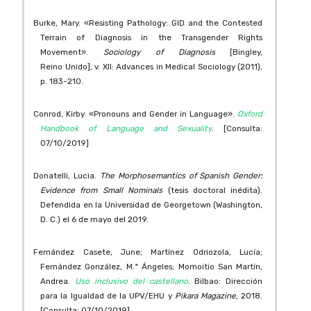
Burke, Mary. «Resisting Pathology: GID and the Contested
Terrain of Diagnosis in the Transgender Rights
Movement».
Sociology of Diagnosis
[Bingley,
Reino Unido], v. XII: Advances in Medical Sociology (2011),
p. 183-210.
Conrod, Kirby. «Pronouns and Gender in Language».
Oxford
Handbook of Language and Sexuality
. [Consulta:
07/10/2019]
Donatelli, Lucia.
The Morphosemantics of Spanish Gender:
Evidence from Small Nominals
(tesis doctoral inédita).
Defendida en la Universidad de Georgetown (Washington,
D. C.) el 6 de mayo del 2019.
Fernández Casete, June; Martínez Odriozola, Lucía;
Fernández González, M.ª Ángeles; Momoitio San Martín,
Andrea.
Uso inclusivo del castellano
. Bilbao: Dirección
para la Igualdad de la UPV/EHU y
Pikara Magazine
, 2018.
[Consulta: 07/10/2019]