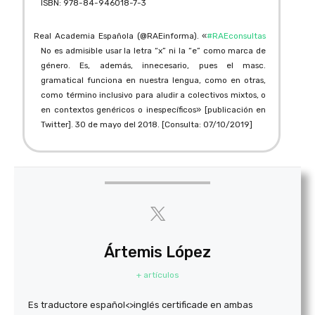
ISBN: 978-84-946018-7-3
Real Academia Española (@RAEinforma). «
#RAEconsultas
No es admisible usar la letra “x” ni la “e” como marca de
género. Es, además, innecesario, pues el masc.
gramatical funciona en nuestra lengua, como en otras,
como término inclusivo para aludir a colectivos mixtos, o
en contextos genéricos o inespecíficos» [publicación en
Twitter]. 30 de mayo del 2018. [Consulta: 07/10/2019]
Ártemis López
+ artículos
Es traductore español<>inglés certificade en ambas