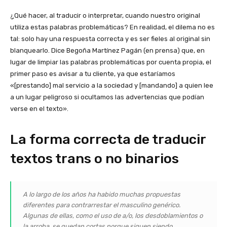
¿Qué hacer, al traducir o interpretar, cuando nuestro original
utiliza estas palabras problemáticas? En realidad, el dilema no es
tal: solo hay una respuesta correcta y es ser fieles al original sin
blanquearlo. Dice Begoña Martínez Pagán (en prensa) que, en
lugar de limpiar las palabras problemáticas por cuenta propia, el
primer paso es avisar a tu cliente, ya que estaríamos
«[prestando] mal servicio a la sociedad y [mandando] a quien lee
a un lugar peligroso si ocultamos las advertencias que podían
verse en el texto».
La forma correcta de traducir
textos trans o no binarios
A lo largo de los años ha habido muchas propuestas
diferentes para contrarrestar el masculino genérico.
Algunas de ellas, como el uso de a/o, los desdoblamientos o
la arroba, se quedan cortas porque siguen siendo