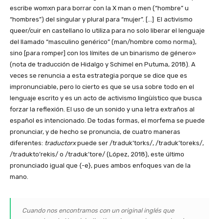
escribe womxn para borrar con la X man o men (“hombre” u
“hombres”) del singular y plural para “mujer”. […] El activismo
queer/cuir en castellano lo utiliza para no solo liberar el lenguaje
del llamado “masculino genérico” (man/hombre como norma),
sino [para romper] con los límites de un binarismo de género»
(nota de traducción de Hidalgo y Schimel en Putuma, 2018). A
veces se renuncia a esta estrategia porque se dice que es
impronunciable, pero lo cierto es que se usa sobre todo en el
lenguaje escrito y es un acto de activismo lingüístico que busca
forzar la reflexión. El uso de un sonido y una letra extraños al
español es intencionado. De todas formas, el morfema se puede
pronunciar, y de hecho se pronuncia, de cuatro maneras
diferentes:
traductorx
puede ser /traduk’torks/, /traduk’toreks/,
/tradukto’rekis/ o /traduk’tore/ (López, 2018), este último
pronunciado igual que {-e}, pues ambos enfoques van de la
mano.
Cuando nos encontramos con un original inglés que