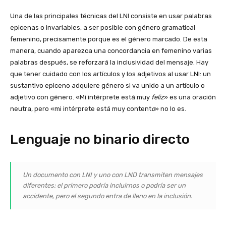
Una de las principales técnicas del LNI consiste en usar palabras
epicenas o invariables, a ser posible con género gramatical
femenino, precisamente porque es el género marcado. De esta
manera, cuando aparezca una concordancia en femenino varias
palabras después, se reforzará la inclusividad del mensaje. Hay
que tener cuidado con los artículos y los adjetivos al usar LNI: un
sustantivo epiceno adquiere género si va unido a un artículo o
adjetivo con género. «Mi intérprete está muy
feliz
» es una oración
neutra, pero «mi intérprete está muy content
o
» no lo es.
Lenguaje no binario directo
Un documento con LNI y uno con LND transmiten mensajes
diferentes: el primero podría incluirnos o podría ser un
accidente, pero el segundo entra de lleno en la inclusión.