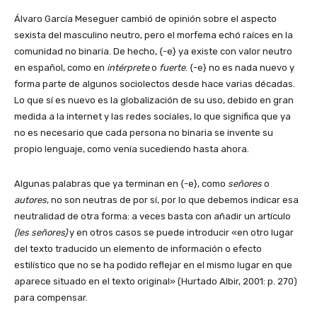
Álvaro García Meseguer cambió de opinión sobre el aspecto
sexista del masculino neutro, pero el morfema echó raíces en la
comunidad no binaria. De hecho, {-e} ya existe con valor neutro
en español, como en
intérprete
o
fuerte
. {-e} no es nada nuevo y
forma parte de algunos sociolectos desde hace varias décadas.
Lo que sí es nuevo es la globalización de su uso, debido en gran
medida a la internet y las redes sociales, lo que significa que ya
no es necesario que cada persona no binaria se invente su
propio lenguaje, como venía sucediendo hasta ahora.
Algunas palabras que ya terminan en {-e}, como
señores
o
autores
, no son neutras de por sí, por lo que debemos indicar esa
neutralidad de otra forma: a veces basta con añadir un artículo
(les señores)
y en otros casos se puede introducir «en otro lugar
del texto traducido un elemento de información o efecto
estilístico que no se ha podido reflejar en el mismo lugar en que
aparece situado en el texto original» (Hurtado Albir, 2001: p. 270)
para compensar.