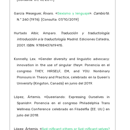
García Meseguer, Álvaro. «
Sexismo y lenguaje
».
Cambio16
.
N.º 260 (1976). [Consulta: 07/10/2019]
Hurtado Albir, Amparo.
Traducción y traductología:
introducción a la traductología
. Madrid: Ediciones Cátedra,
2001. ISBN: 9788437619415.
Konnelly, Lex. «Gender diversity and linguistic advocacy:
innovation in the use of singular
they
». Ponencia en el
congreso THEY, HIRSELF, EM, and YOU: Nonbinary
Pronouns in Theory and Practice, celebrado en la Queen’s
University (Kingston, Canadá) en junio del 2019.
López, Ártemis. «Queeriando: Expressing Ourselves in
Spanish». Ponencia en el congreso Philadelphia Trans
Wellness Conference celebrado en Filadelfia (EE. UU.) en
julio del 2018.
López, Ártemis. «
Syd-nificant others or Syd-nificant selves?