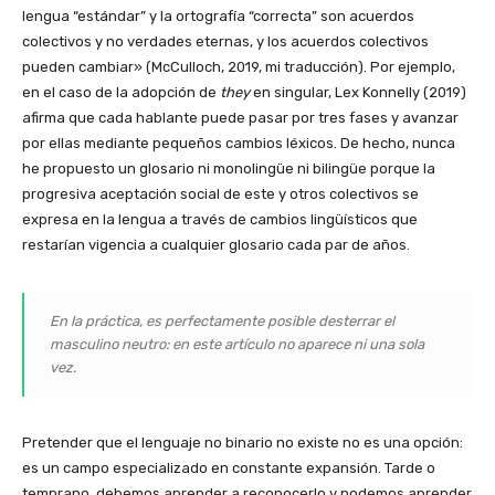
lengua “estándar” y la ortografía “correcta” son acuerdos
colectivos y no verdades eternas, y los acuerdos colectivos
pueden cambiar» (McCulloch, 2019, mi traducción). Por ejemplo,
en el caso de la adopción de
they
en singular, Lex Konnelly (2019)
afirma que cada hablante puede pasar por tres fases y avanzar
por ellas mediante pequeños cambios léxicos. De hecho, nunca
he propuesto un glosario ni monolingüe ni bilingüe porque la
progresiva aceptación social de este y otros colectivos se
expresa en la lengua a través de cambios lingüísticos que
restarían vigencia a cualquier glosario cada par de años.
En la práctica, es perfectamente posible desterrar el
masculino neutro: en este artículo no aparece ni una sola
vez.
Pretender que el lenguaje no binario no existe no es una opción:
es un campo especializado en constante expansión. Tarde o
temprano, debemos aprender a reconocerlo y podemos aprender