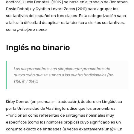
doctoral, Lucia Donatelli (2019) se basa en el trabajo de Jonathan
David Bobaljik y Cynthia Levart Zocca (2011) para agrupar los
sustantivos del español en tres clases. Esta categorización saca
a la luz la dificultad de aplicar esta técnica a ciertos sustantivos,
como
príncipe
o
nuera
.
Inglés no binario
Los neopronombres son simplemente pronombres de
nuevo cuño que se suman a los cuatro tradicionales (he,
she, it y they).
Kirby Conrod (en prensa, mi traducción), doctore en Lingüística
por la Universidad de Washington, dice que los pronombres
«funcionan como referentes de sintagmas nominales muy
específicos (como los nombres propios) cuyo significado es un
conjunto exacto de entidades (a veces exactamente una)». En