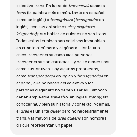
colectivo trans. En lugar de
transexual
, usamos
trans
(la palabra más común, tanto en español
como en inglés) o
transgénero
(
transgender
en
inglés), con sus antónimos
cis
y
cisgénero
(cisgender)
para hablar de quienes no son trans.
Todos estos términos son adjetivos invariables
en cuanto al número y al género —tanto «un
chico transgénero» como «las personas
transgénero» son correctas— y no se deben usar
como sustantivos. Hay algunas propuestas,
como
transgendered
en inglés y
transgenérico
en
español, que no nacen del colectivo y las
personas cisgénero no deben usarlas. Tampoco
deben emplearse
travesti
o, en inglés,
tranny
, sin
conocer muy bien su historia y contexto. Además,
el
drag
es un arte
queer
pero no necesariamente
trans, y la mayoría de
drag queens
son hombres
cis que representan un papel.