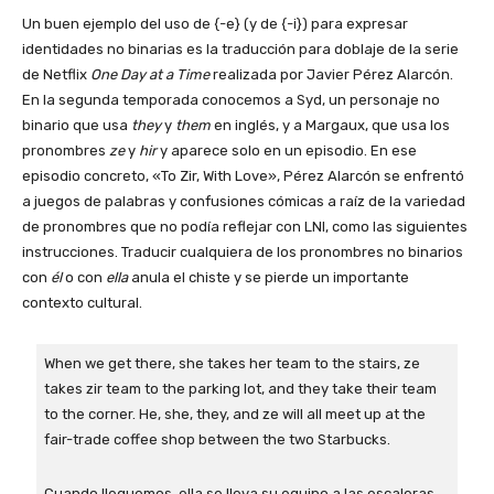
Un buen ejemplo del uso de {-e} (y de {-i}) para expresar
identidades no binarias es la traducción para doblaje de la serie
de Netflix
One Day at a Time
realizada por Javier Pérez Alarcón.
En la segunda temporada conocemos a Syd, un personaje no
binario que usa
they
y
them
en inglés, y a Margaux, que usa los
pronombres
ze
y
hir
y aparece solo en un episodio. En ese
episodio concreto, «To Zir, With Love», Pérez Alarcón se enfrentó
a juegos de palabras y confusiones cómicas a raíz de la variedad
de pronombres que no podía reflejar con LNI, como las siguientes
instrucciones. Traducir cualquiera de los pronombres no binarios
con
él
o con
ella
anula el chiste y se pierde un importante
contexto cultural.
When we get there, she takes her team to the stairs, ze
takes zir team to the parking lot, and they take their team
to the corner. He, she, they, and ze will all meet up at the
fair-trade coffee shop between the two Starbucks.
Cuando lleguemos, ella se lleva su equipo a las escaleras,