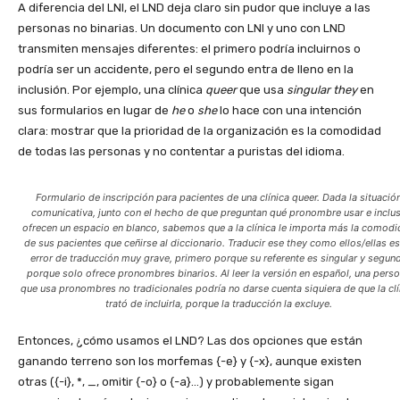
A diferencia del LNI, el LND deja claro sin pudor que incluye a las
personas no binarias. Un documento con LNI y uno con LND
transmiten mensajes diferentes: el primero podría incluirnos o
podría ser un accidente, pero el segundo entra de lleno en la
inclusión. Por ejemplo, una clínica
queer
que usa
singular they
en
sus formularios en lugar de
he
o
she
lo hace con una intención
clara: mostrar que la prioridad de la organización es la comodidad
de todas las personas y no contentar a puristas del idioma.
Formulario de inscripción para pacientes de una clínica queer. Dada la situació
comunicativa, junto con el hecho de que preguntan qué pronombre usar e inclu
ofrecen un espacio en blanco, sabemos que a la clínica le importa más la comod
de sus pacientes que ceñirse al diccionario. Traducir ese they como ellos/ellas es
error de traducción muy grave, primero porque su referente es singular y segun
porque solo ofrece pronombres binarios. Al leer la versión en español, una pers
que usa pronombres no tradicionales podría no darse cuenta siquiera de que la clí
trató de incluirla, porque la traducción la excluye.
Entonces, ¿cómo usamos el LND? Las dos opciones que están
ganando terreno son los morfemas {-e} y {-x}, aunque existen
otras ({-i}, *, _, omitir {-o} o {-a}…) y probablemente sigan