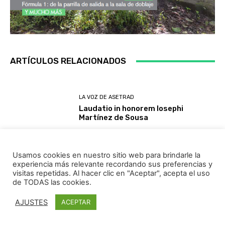
ARTÍCULOS RELACIONADOS
LA VOZ DE ASETRAD
Laudatio in honorem Iosephi
Martínez de Sousa
Usamos cookies en nuestro sitio web para brindarle la
experiencia más relevante recordando sus preferencias y
LA VOZ DE ASETRAD
visitas repetidas. Al hacer clic en "Aceptar", acepta el uso
En recuerdo de Antonio Rivas,
de TODAS las cookies.
‘Gorinkai’ (1965-2025)
AJUSTES
ACEPTAR