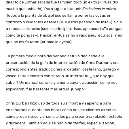
directo de Esther Tallada fue también todo un éxito («¡Pues dio
mucho que hablar!»). Para jugar a traducir
Zazie dans le métro
,
¡Todos a la planta de abajo! Eso se llama poner las cosas en
contexto o cuidar los detalles («Te estás pasando de lista»). Sala
a rebosar, silencios (solo al principio), risas, aplausos («Te pongas
como te pongas»). Pasión, entusiasmo a raudales, recursos. Y es
que no les faltaron («Como lo oyes»).
La primera media hora del sábado estuvo dedicada a la
presentación de la guía de interpretación de Chris Durban y sus
correspondientes traducciones al catalán, castellano, gallego y
vasco. Si se necesita contratar a un intérprete, ¿qué hay que
saber? Un manual sencillo y ameno cuya traducción, como nos
explicaron, fue bastante más ardua. ¡Chapó!
Chris Durban hizo uso de toda su simpatía y sapiencia para
enseñarnos durante dos horas cómo buscar clientes directos,
cómo presentarse y enamorarlos para crear una relación estable
y duradera. También aquí se habló de tarifas, especialización,