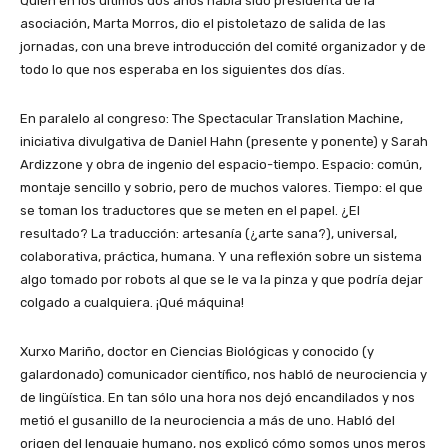
Quien en los últimos dos años había sido presidenta de la
asociación, Marta Morros, dio el pistoletazo de salida de las
jornadas, con una breve introducción del comité organizador y de
todo lo que nos esperaba en los siguientes dos días.
En paralelo al congreso: The Spectacular Translation Machine,
iniciativa divulgativa de Daniel Hahn (presente y ponente) y Sarah
Ardizzone y obra de ingenio del espacio-tiempo. Espacio: común,
montaje sencillo y sobrio, pero de muchos valores. Tiempo: el que
se toman los traductores que se meten en el papel. ¿El
resultado? La traducción: artesanía (¿arte sana?), universal,
colaborativa, práctica, humana. Y una reflexión sobre un sistema
algo tomado por robots al que se le va la pinza y que podría dejar
colgado a cualquiera. ¡Qué máquina!
Xurxo Mariño, doctor en Ciencias Biológicas y conocido (y
galardonado) comunicador científico, nos habló de neurociencia y
de lingüística. En tan sólo una hora nos dejó encandilados y nos
metió el gusanillo de la neurociencia a más de uno. Habló del
origen del lenguaje humano, nos explicó cómo somos unos meros