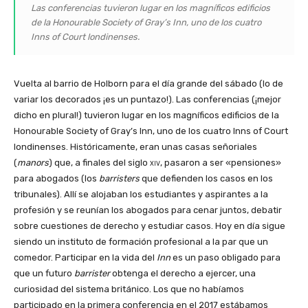
Las conferencias tuvieron lugar en los magníficos edificios
de la Honourable Society of Gray’s Inn, uno de los cuatro
Inns of Court londinenses.
Vuelta al barrio de Holborn para el día grande del sábado (lo de
variar los decorados ¡es un puntazo!). Las conferencias (¡mejor
dicho en plural!) tuvieron lugar en los magníficos edificios de la
Honourable Society of Gray’s Inn, uno de los cuatro Inns of Court
londinenses. Históricamente, eran unas casas señoriales
(
manors
) que, a finales del siglo
xiv
, pasaron a ser «pensiones»
para abogados (los
barristers
que defienden los casos en los
tribunales). Allí se alojaban los estudiantes y aspirantes a la
profesión y se reunían los abogados para cenar juntos, debatir
sobre cuestiones de derecho y estudiar casos. Hoy en día sigue
siendo un instituto de formación profesional a la par que un
comedor. Participar en la vida del
Inn
es un paso obligado para
que un futuro
barrister
obtenga el derecho a ejercer, una
curiosidad del sistema británico. Los que no habíamos
participado en la primera conferencia en el 2017 estábamos