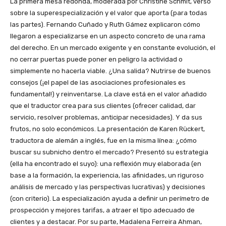
La primera mesa redonda, moderada por Christine Schmit, versó
sobre la superespecialización y el valor que aporta (para todas
las partes). Fernando Cuñado y Ruth Gámez explicaron cómo
llegaron a especializarse en un aspecto concreto de una rama
del derecho. En un mercado exigente y en constante evolución, el
no cerrar puertas puede poner en peligro la actividad o
simplemente no hacerla viable. ¿Una salida? Nutrirse de buenos
consejos (¡el papel de las asociaciones profesionales es
fundamental!) y reinventarse. La clave está en el valor añadido
que el traductor crea para sus clientes (ofrecer calidad, dar
servicio, resolver problemas, anticipar necesidades). Y da sus
frutos, no solo económicos. La presentación de Karen Rückert,
traductora de alemán a inglés, fue en la misma línea: ¿cómo
buscar su subnicho dentro el mercado? Presentó su estrategia
(ella ha encontrado el suyo): una reflexión muy elaborada (en
base a la formación, la experiencia, las afinidades, un riguroso
análisis de mercado y las perspectivas lucrativas) y decisiones
(con criterio). La especialización ayuda a definir un perímetro de
prospección y mejores tarifas, a atraer el tipo adecuado de
clientes y a destacar. Por su parte, Madalena Ferreira Ahman,