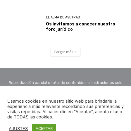
EL ALMA DE ASETRAD
Os invitamos a conocer nuestro
foro jurídico
Cargar más
Reproducción parcial o total de contenidos o ilustraciones solo
con autorización por escrito de la redacción y citando autor y
fuente.
Usamos cookies en nuestro sitio web para brindarle la
experiencia más relevante recordando sus preferencias y
visitas repetidas. Al hacer clic en "Aceptar", acepta el uso
de TODAS las cookies.
AJUSTES
ACEPTAR
© Copyright - La Linterna del Traductor