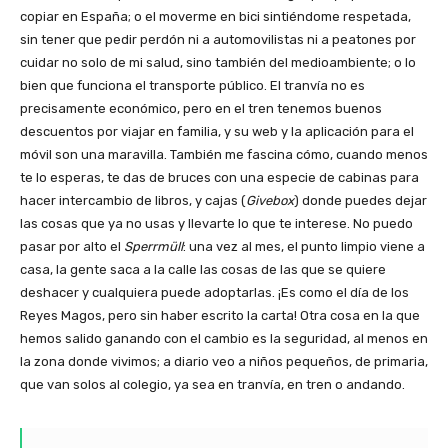
copiar en España; o el moverme en bici sintiéndome respetada,
sin tener que pedir perdón ni a automovilistas ni a peatones por
cuidar no solo de mi salud, sino también del medioambiente; o lo
bien que funciona el transporte público. El tranvía no es
precisamente económico, pero en el tren tenemos buenos
descuentos por viajar en familia, y su web y la aplicación para el
móvil son una maravilla. También me fascina cómo, cuando menos
te lo esperas, te das de bruces con una especie de cabinas para
hacer intercambio de libros, y cajas (
Givebox
) donde puedes dejar
las cosas que ya no usas y llevarte lo que te interese. No puedo
pasar por alto el
Sperrmüll
: una vez al mes, el punto limpio viene a
casa, la gente saca a la calle las cosas de las que se quiere
deshacer y cualquiera puede adoptarlas. ¡Es como el día de los
Reyes Magos, pero sin haber escrito la carta! Otra cosa en la que
hemos salido ganando con el cambio es la seguridad, al menos en
la zona donde vivimos; a diario veo a niños pequeños, de primaria,
que van solos al colegio, ya sea en tranvía, en tren o andando.