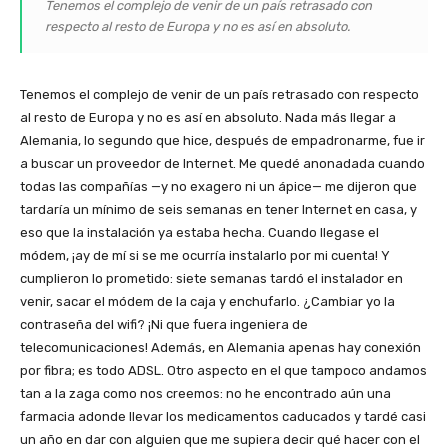
Tenemos el complejo de venir de un país retrasado con
respecto al resto de Europa y no es así en absoluto.
Tenemos el complejo de venir de un país retrasado con respecto
al resto de Europa y no es así en absoluto. Nada más llegar a
Alemania, lo segundo que hice, después de empadronarme, fue ir
a buscar un proveedor de Internet. Me quedé anonadada cuando
todas las compañías —y no exagero ni un ápice— me dijeron que
tardaría un mínimo de seis semanas en tener Internet en casa, y
eso que la instalación ya estaba hecha. Cuando llegase el
módem, ¡ay de mí si se me ocurría instalarlo por mi cuenta! Y
cumplieron lo prometido: siete semanas tardó el instalador en
venir, sacar el módem de la caja y enchufarlo. ¿Cambiar yo la
contraseña del wifi? ¡Ni que fuera ingeniera de
telecomunicaciones! Además, en Alemania apenas hay conexión
por fibra; es todo ADSL. Otro aspecto en el que tampoco andamos
tan a la zaga como nos creemos: no he encontrado aún una
farmacia adonde llevar los medicamentos caducados y tardé casi
un año en dar con alguien que me supiera decir qué hacer con el