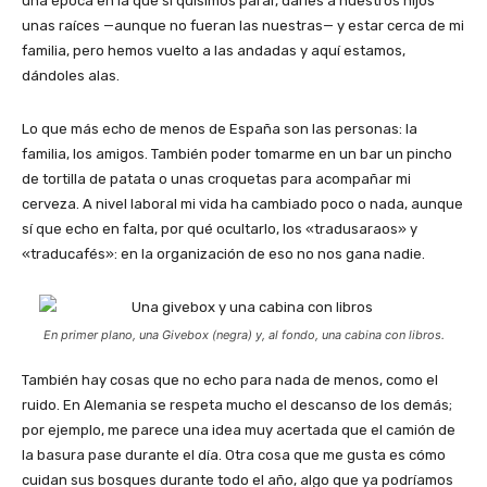
una época en la que sí quisimos parar, darles a nuestros hijos
unas raíces —aunque no fueran las nuestras— y estar cerca de mi
familia, pero hemos vuelto a las andadas y aquí estamos,
dándoles alas.
Lo que más echo de menos de España son las personas: la
familia, los amigos. También poder tomarme en un bar un pincho
de tortilla de patata o unas croquetas para acompañar mi
cerveza. A nivel laboral mi vida ha cambiado poco o nada, aunque
sí que echo en falta, por qué ocultarlo, los «tradusaraos» y
«traducafés»: en la organización de eso no nos gana nadie.
En primer plano, una
Givebox
(negra) y, al fondo, una cabina con libros.
También hay cosas que no echo para nada de menos, como el
ruido. En Alemania se respeta mucho el descanso de los demás;
por ejemplo, me parece una idea muy acertada que el camión de
la basura pase durante el día. Otra cosa que me gusta es cómo
cuidan sus bosques durante todo el año, algo que ya podríamos