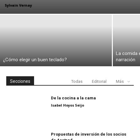
Sylvain Vernay
La comida e
¿Cómo elegir un buen teclado?
narración
Secciones
Todas
Editorial
Más
De la cocina a la cama
Isabel Hoyos Seijo
Propuestas de inversión de los socios