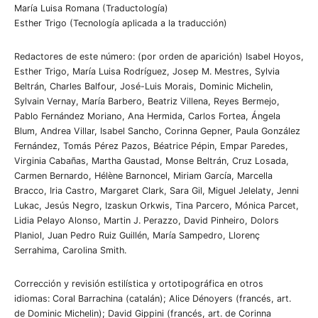
María Luisa Romana (Traductología)
Esther Trigo (Tecnología aplicada a la traducción)
Redactores de este número: (por orden de aparición) Isabel Hoyos,
Esther Trigo, María Luisa Rodríguez, Josep M. Mestres, Sylvia
Beltrán, Charles Balfour, José-Luis Morais, Dominic Michelin,
Sylvain Vernay, María Barbero, Beatriz Villena, Reyes Bermejo,
Pablo Fernández Moriano, Ana Hermida, Carlos Fortea, Ángela
Blum, Andrea Villar, Isabel Sancho, Corinna Gepner, Paula González
Fernández, Tomás Pérez Pazos, Béatrice Pépin, Empar Paredes,
Virginia Cabañas, Martha Gaustad, Monse Beltrán, Cruz Losada,
Carmen Bernardo, Hélène Barnoncel, Miriam García, Marcella
Bracco, Iria Castro, Margaret Clark, Sara Gil, Miguel Jelelaty, Jenni
Lukac, Jesús Negro, Izaskun Orkwis, Tina Parcero, Mónica Parcet,
Lidia Pelayo Alonso, Martin J. Perazzo, David Pinheiro, Dolors
Planiol, Juan Pedro Ruiz Guillén, María Sampedro, Llorenç
Serrahima, Carolina Smith.
Corrección y revisión estilística y ortotipográfica en otros
idiomas: Coral Barrachina (catalán); Alice Dénoyers (francés, art.
de Dominic Michelin); David Gippini (francés, art. de Corinna