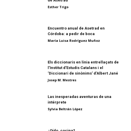
de Asetrad
Esther Trigo
Encuentro anual de Asetrad en
Córdoba: a pedir de boca
María Luisa Rodríguez Muñoz
Els diccionaris en línia entrellaçats de
l’Institut d’Estudis Catalans i el
‘Diccionari de sinònims’ d’Albert Jané
Josep M. Mestres
Las inesperadas aventuras de una
intérprete
Sylvia Beltrán López
¿Oído, cocina?