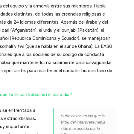
ia del equipo y la armonía entre sus miembros. Había
ades distintas, de todas las creencias religiosas e
 más de 24 idiomas diferentes. Además del árabe y del
l dari (Afganistán), el urdu y el punjabi (Pakistán), el
spañol (República Dominicana y Ecuador), se manejaban
 somalí y twi (que se habla en el sur de Ghana). La EASO
onales que a los sociales de su código de conducta
o había que mantenerlo, no solamente para salvaguardar
ás importante, para mantener el carácter humanitario de
que te encontrabas en el día a día?
o se enfrentaba a
Hubo casos en los que la
as extraordinarias,
tribu del intérprete había
muy importante
sido masacrada por la