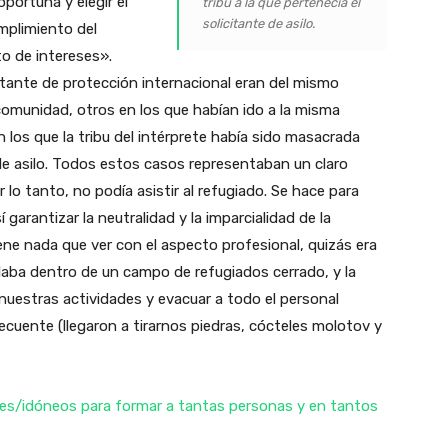
oportuna y elegir el
tribu a la que pertenecía el
solicitante de asilo.
mplimiento del
o de intereses».
citante de protección internacional eran del mismo
comunidad, otros en los que habían ido a la misma
 los que la tribu del intérprete había sido masacrada
e de asilo. Todos estos casos representaban un claro
r lo tanto, no podía asistir al refugiado. Se hace para
í garantizar la neutralidad y la imparcialidad de la
iene nada que ver con el aspecto profesional, quizás era
ollaba dentro de un campo de refugiados cerrado, y la
 nuestras actividades y evacuar a todo el personal
ecuente (llegaron a tirarnos piedras, cócteles molotov y
tes/idóneos para formar a tantas personas y en tantos