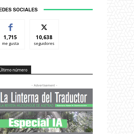
EDES SOCIALES
1,715
10,638
me gusta
seguidores
Último número
- Advertisement -