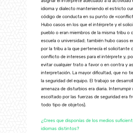
asignar el intérprete adecuado a la actividad 
idioma y dialecto manteniendo el estricto cu
código de conducta en su punto de «conflict
Hubo casos en los que el intérprete y el soli
pueblo o eran miembros de la misma tribu o 
escuela o universidad; también hubo casos en
por la tribu a la que pertenecía el solicitant
conflicto de intereses para el intérprete y, po
evitar cualquier trato a favor o en contra y as
interpretación. La mayor dificultad, que no t
la seguridad del equipo. El trabajo se desarr
amenaza de disturbios era diaria. Interrumpir
escoltado por las fuerzas de seguridad era fr
todo tipo de objetos).
¿Crees que disponías de los medios suficien
idiomas distintos?