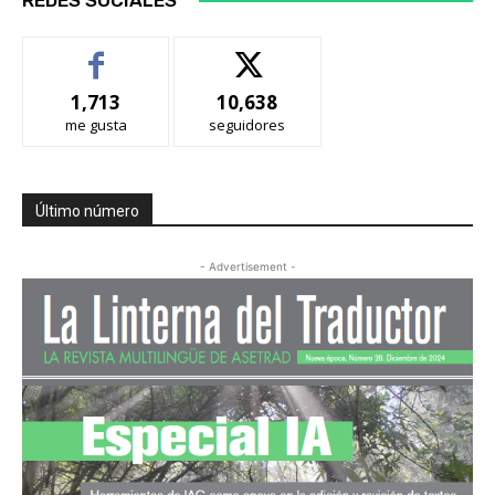
1,713
10,638
me gusta
seguidores
Último número
- Advertisement -