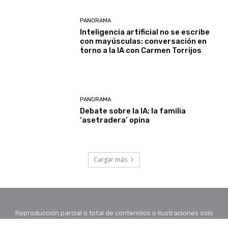
PANORAMA
Inteligencia artificial no se escribe
con mayúsculas: conversación en
torno a la IA con Carmen Torrijos
PANORAMA
Debate sobre la IA: la familia
‘asetradera’ opina
Cargar más
Reproducción parcial o total de contenidos o ilustraciones solo
con autorización por escrito de la redacción y citando autor y