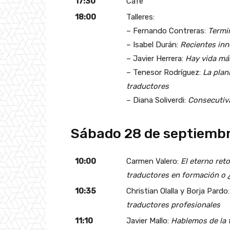
17:30
Café
18:00
Talleres:
– Fernando Contreras:
Termi
– Isabel Durán:
Recientes inn
– Javier Herrera:
Hay vida más
– Tenesor Rodríguez:
La plan
traductores
– Diana Soliverdi:
Consecutiva
Sábado 28 de septiemb
10:00
Carmen Valero:
El eterno ret
traductores en formación o 
10:35
Christian Olalla y Borja Pardo
traductores profesionales
11:10
Javier Mallo:
Hablemos de la 