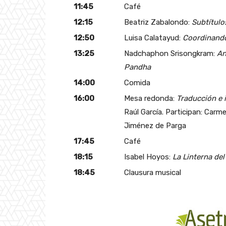
11:45
Café
12:15
Beatriz Zabalondo:
Subtítulo
12:50
Luisa Calatayud:
Coordinando
13:25
Nadchaphon Srisongkram:
An
Pandha
14:00
Comida
16:00
Mesa redonda:
Traducción e i
Raúl García. Participan: Carm
Jiménez de Parga
17:45
Café
18:15
Isabel Hoyos:
La Linterna del
18:45
Clausura musical