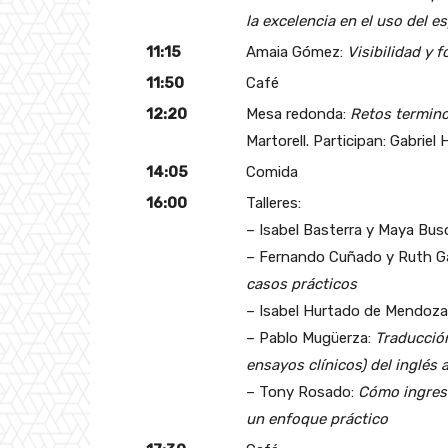
la excelencia en el uso del e
11:15
Amaia Gómez:
Visibilidad y 
11:50
Café
12:20
Mesa redonda:
Retos terminol
Martorell. Participan: Gabrie
14:05
Comida
16:00
Talleres:
– Isabel Basterra y Maya Bus
– Fernando Cuñado y Ruth 
casos prácticos
– Isabel Hurtado de Mendoza
– Pablo Mugüerza:
Traducción
ensayos clínicos) del inglés 
– Tony Rosado:
Cómo ingresa
un enfoque práctico