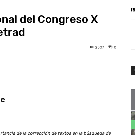
R
nal del Congreso X
etrad
2507
0
re
rtancia de la corrección de textos en la búsqueda de