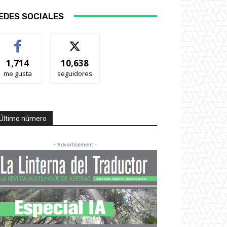
EDES SOCIALES
1,714
10,638
me gusta
seguidores
Último número
- Advertisement -