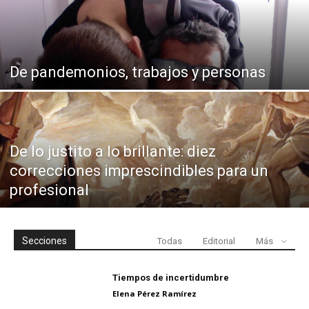
De pandemonios, trabajos y personas
De lo justito a lo brillante: diez
correcciones imprescindibles para un
profesional
Secciones
Todas
Editorial
Más
Tiempos de incertidumbre
Elena Pérez Ramírez