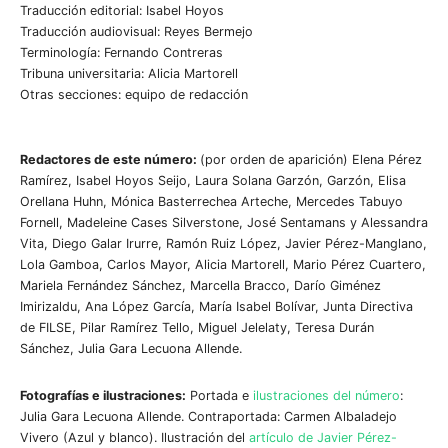
Traducción editorial: Isabel Hoyos
Traducción audiovisual: Reyes Bermejo
Terminología: Fernando Contreras
Tribuna universitaria: Alicia Martorell
Otras secciones: equipo de redacción
Redactores de este número:
(por orden de aparición) Elena Pérez
Ramírez, Isabel Hoyos Seijo, Laura Solana Garzón, Garzón, Elisa
Orellana Huhn, Mónica Basterrechea Arteche, Mercedes Tabuyo
Fornell, Madeleine Cases Silverstone, José Sentamans y Alessandra
Vita, Diego Galar Irurre, Ramón Ruiz López, Javier Pérez-Manglano,
Lola Gamboa, Carlos Mayor, Alicia Martorell, Mario Pérez Cuartero,
Mariela Fernández Sánchez, Marcella Bracco, Darío Giménez
Imirizaldu, Ana López García, María Isabel Bolívar, Junta Directiva
de FILSE, Pilar Ramírez Tello, Miguel Jelelaty, Teresa Durán
Sánchez, Julia Gara Lecuona Allende.
Fotografías e ilustraciones:
Portada e
ilustraciones del número
:
Julia Gara Lecuona Allende. Contraportada: Carmen Albaladejo
Vivero (Azul y blanco). Ilustración del
artículo de Javier Pérez-