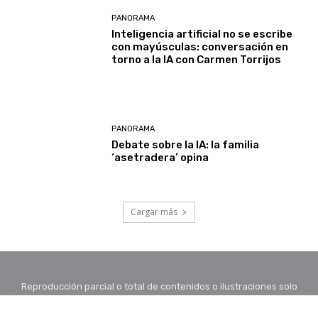
PANORAMA
Inteligencia artificial no se escribe
con mayúsculas: conversación en
torno a la IA con Carmen Torrijos
PANORAMA
Debate sobre la IA: la familia
‘asetradera’ opina
Cargar más
Reproducción parcial o total de contenidos o ilustraciones solo
con autorización por escrito de la redacción y citando autor y
fuente.