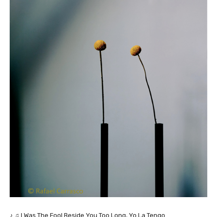
♪ ♫ I Was The Fool Beside You Too Long, Yo La Tengo