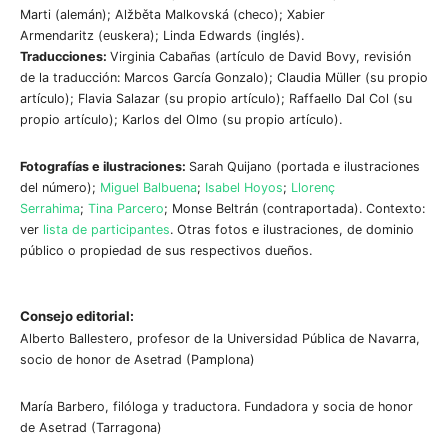
Marti (alemán); Alžběta Malkovská (checo); Xabier
Armendaritz (euskera); Linda Edwards (inglés).
Traducciones:
Virginia Cabañas (artículo de David Bovy, revisión
de la traducción: Marcos García Gonzalo); Claudia Müller (su propio
artículo); Flavia Salazar (su propio artículo); Raffaello Dal Col (su
propio artículo); Karlos del Olmo (su propio artículo).
Fotografías e ilustraciones:
Sarah Quijano (portada e ilustraciones
del número);
Miguel Balbuena
;
Isabel Hoyos
;
Llorenç
Serrahima
;
Tina Parcero
; Monse Beltrán (contraportada). Contexto:
ver
lista de participantes
. Otras fotos e ilustraciones, de dominio
público o propiedad de sus respectivos dueños.
Consejo editorial:
Alberto Ballestero, profesor de la Universidad Pública de Navarra,
socio de honor de Asetrad (Pamplona)
María Barbero, filóloga y traductora. Fundadora y socia de honor
de Asetrad (Tarragona)