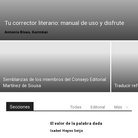
Tu corrector literario: manual de uso y disfrute
Antonio Rivas, Gorinkai
Semblanzas de los miembros del Consejo Editorial:
Martínez de Sousa
Traducir re
Secciones
Todas
Editorial
Más
El valor de la palabra dada
Isabel Hoyos Seijo