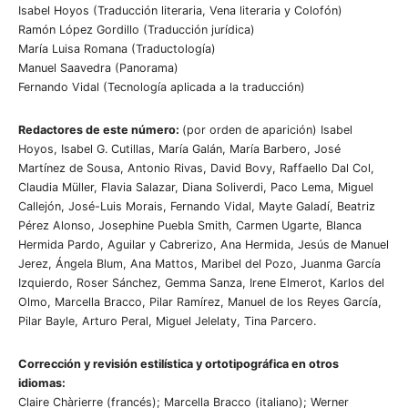
Isabel Hoyos (Traducción literaria, Vena literaria y Colofón)
Ramón López Gordillo (Traducción jurídica)
María Luisa Romana (Traductología)
Manuel Saavedra (Panorama)
Fernando Vidal (Tecnología aplicada a la traducción)
Redactores de este número:
(por orden de aparición) Isabel
Hoyos, Isabel G. Cutillas, María Galán, María Barbero, José
Martínez de Sousa, Antonio Rivas, David Bovy, Raffaello Dal Col,
Claudia Müller, Flavia Salazar, Diana Soliverdi, Paco Lema, Miguel
Callejón, José-Luis Morais, Fernando Vidal, Mayte Galadí, Beatriz
Pérez Alonso, Josephine Puebla Smith, Carmen Ugarte, Blanca
Hermida Pardo, Aguilar y Cabrerizo, Ana Hermida, Jesús de Manuel
Jerez, Ángela Blum, Ana Mattos, Maribel del Pozo, Juanma García
Izquierdo, Roser Sánchez, Gemma Sanza, Irene Elmerot, Karlos del
Olmo, Marcella Bracco, Pilar Ramírez, Manuel de los Reyes García,
Pilar Bayle, Arturo Peral, Miguel Jelelaty, Tina Parcero.
Corrección y revisión estilística y ortotipográfica en otros
idiomas:
Claire Chàrierre (francés); Marcella Bracco (italiano); Werner